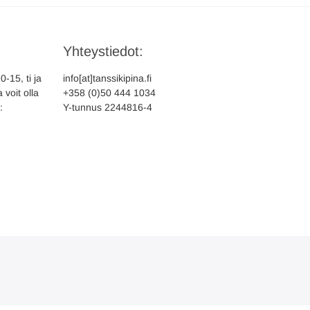
Yhteystiedot:
-15, ti ja
info[at]tanssikipina.fi
 voit olla
+358 (0)50 444 1034
:
Y-tunnus 2244816-4