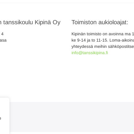
 tanssikoulu Kipinä Oy
Toimiston aukioloajat:
a 4
Kipinän toimisto on avoinna ma 10
asa
ke 9-14 ja to 11-15. Loma-aikoina
yhteydessä meihin sähköpostitse
info@tanssikipina.fi
e