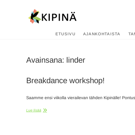
Tanssikipi
HYVÄN FIILIKSEN TANSSIKOU
ETUSIVU
AJANKOHTAISTA
TA
Avainsana:
linder
Breakdance workshop!
Saamme ensi viikolla vierailevan tähden Kipinälle! Pon
Lue lisää