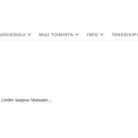
nä
LU
NSSIKOULU
MUU TOIMINTA
INFO
TANSSIKIP
tus Linder saapuu Vaasaan…