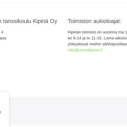
 tanssikoulu Kipinä Oy
Toimiston aukioloajat:
a 4
Kipinän toimisto on avoinna ma 10
asa
ke 9-14 ja to 11-15. Loma-aikoina
yhteydessä meihin sähköpostitse
info@tanssikipina.fi
e