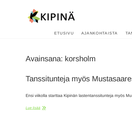
Tanssikipi
HYVÄN FIILIKSEN TANSSIKOU
ETUSIVU
AJANKOHTAISTA
TA
Avainsana:
korsholm
Tanssitunteja myös Mustasaare
Ensi viikolla starttaa Kipinän lastentanssitunteja myös 
Lue lisää