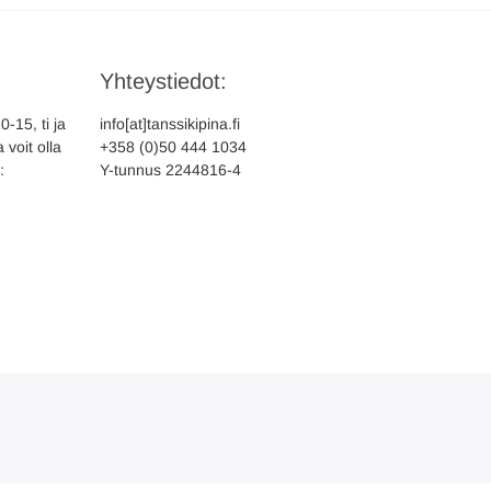
Yhteystiedot:
-15, ti ja
info[at]tanssikipina.fi
 voit olla
+358 (0)50 444 1034
:
Y-tunnus 2244816-4