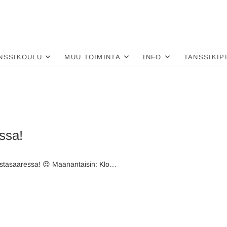
nä
LU
NSSIKOULU
MUU TOIMINTA
INFO
TANSSIKIP
ssa!
Mustasaaressa! 😍 Maanantaisin: Klo…