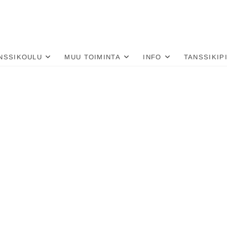
nä
LU
NSSIKOULU
MUU TOIMINTA
INFO
TANSSIKIP