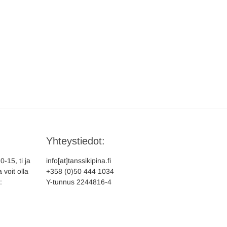
Yhteystiedot:
-15, ti ja
info[at]tanssikipina.fi
 voit olla
+358 (0)50 444 1034
:
Y-tunnus 2244816-4