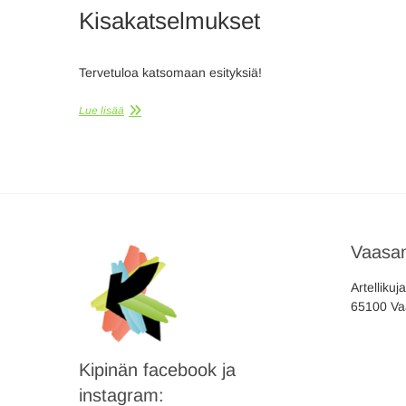
Kisakatselmukset
Tervetuloa katsomaan esityksiä!
Lue lisää
Vaasan
Artellikuj
65100 Va
Kipinän facebook ja
instagram: