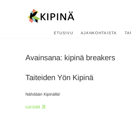
Tanssikipi
HYVÄN FIILIKSEN TANSSIKOU
ETUSIVU
AJANKOHTAISTA
TA
Avainsana:
kipinä breakers
Taiteiden Yön Kipinä
Nähdään Kipinällä!
Lue lisää