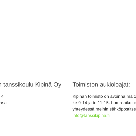
 tanssikoulu Kipinä Oy
Toimiston aukioloajat:
a 4
Kipinän toimisto on avoinna ma 10
asa
ke 9-14 ja to 11-15. Loma-aikoina
yhteydessä meihin sähköpostitse
info@tanssikipina.fi