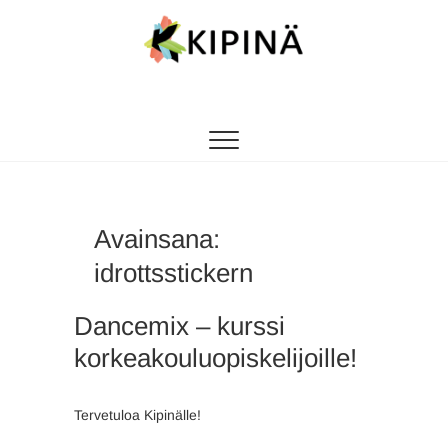
Tanssikipinä
HYVÄN FIILIKSEN TANSSIKOULU
Avainsana:
idrottsstickern
Dancemix – kurssi
korkeakouluopiskelijoille!
Tervetuloa Kipinälle!