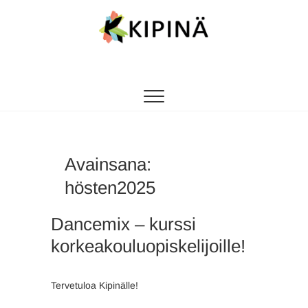
Tanssikipinä
HYVÄN FIILIKSEN TANSSIKOULU
Avainsana:
hösten2025
Dancemix – kurssi
korkeakouluopiskelijoille!
Tervetuloa Kipinälle!