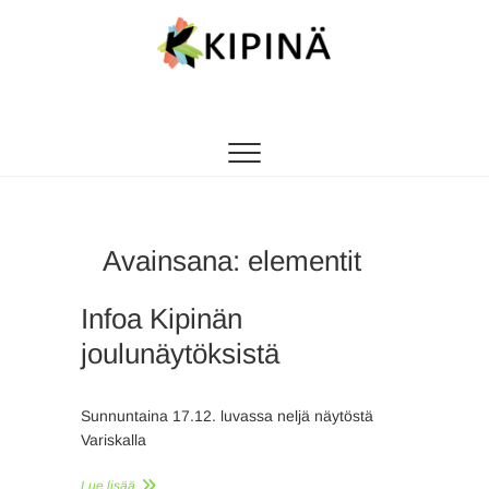
Tanssikipinä
HYVÄN FIILIKSEN TANSSIKOULU
Avainsana:
elementit
Infoa Kipinän
joulunäytöksistä
Sunnuntaina 17.12. luvassa neljä näytöstä
Variskalla
Lue lisää