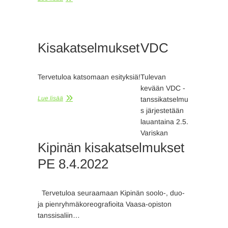
Kisakatselmukset
VDC
Tervetuloa katsomaan esityksiä!
Tulevan
kevään VDC -
Lue lisää
tanssikatselmu
s järjestetään
lauantaina 2.5.
Variskan
Kipinän kisakatselmukset
PE 8.4.2022
Tervetuloa seuraamaan Kipinän soolo-, duo-
ja pienryhmäkoreografioita Vaasa-opiston
tanssisaliin…