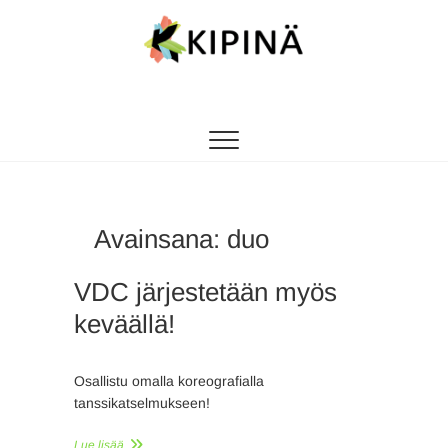
Tanssikipinä
HYVÄN FIILIKSEN TANSSIKOULU
Avainsana:
duo
VDC järjestetään myös
keväällä!
Osallistu omalla koreografialla
tanssikatselmukseen!
Lue lisää