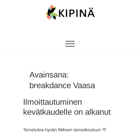
Tanssikipinä
HYVÄN FIILIKSEN TANSSIKOULU
Avainsana:
breakdance Vaasa
Ilmoittautuminen
kevätkaudelle on alkanut
Tervetuloa hyvän fiiliksen tanssikouluun 💛