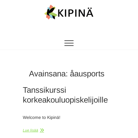
Tanssikipinä
HYVÄN FIILIKSEN TANSSIKOULU
Avainsana:
åausports
Tanssikurssi
korkeakouluopiskelijoille
Welcome to Kipinä!
Lue lisää