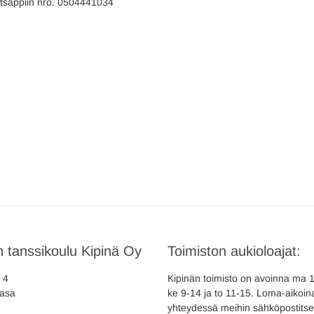
hatsappiin nro. 0504441034
 tanssikoulu Kipinä Oy
Toimiston aukioloajat:
a 4
Kipinän toimisto on avoinna ma 10
asa
ke 9-14 ja to 11-15. Loma-aikoina
yhteydessä meihin sähköpostitse