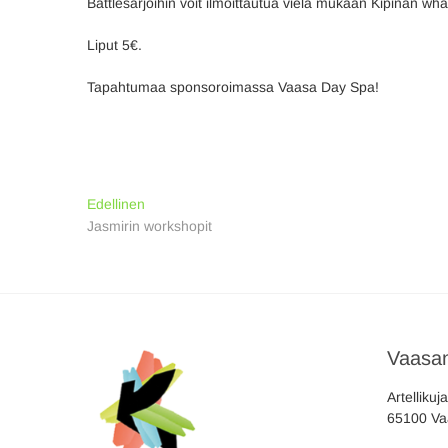
Battlesarjoihin voit ilmoittautua vielä mukaan Kipinän w
Liput 5€.
Tapahtumaa sponsoroimassa Vaasa Day Spa!
Artikkelien
Previous
Edellinen
post:
Jasmirin workshopit
selaus
Vaasan
Artellikuj
65100 Va