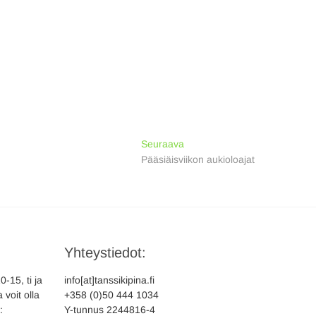
Next
Seuraava
post:
Pääsiäisviikon aukioloajat
Yhteystiedot:
-15, ti ja
info[at]tanssikipina.fi
 voit olla
+358 (0)50 444 1034
:
Y-tunnus 2244816-4