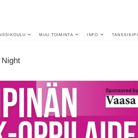
nä
LU
NSSIKOULU
MUU TOIMINTA
INFO
TANSSIKIP
 Night