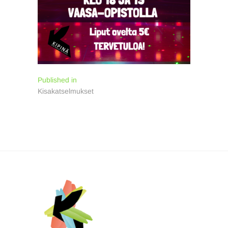
Artikkelien
Published in
Kisakatselmukset
selaus