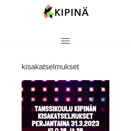
Tanssikipinä
HYVÄN FIILIKSEN TANSSIKOULU
kisakatselmukset