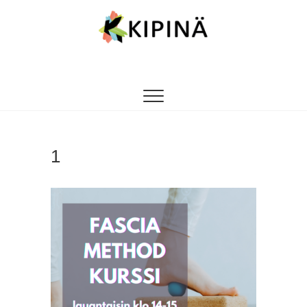
Tanssikipinä
HYVÄN FIILIKSEN TANSSIKOULU
1