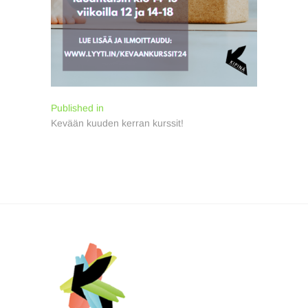
Artikkelien
Published in
Kevään kuuden kerran kurssit!
selaus