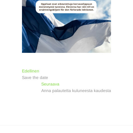
Artikkelien
Previous
Edellinen
post:
Save the date
selaus
Next
Seuraava
post:
Anna palautetta kuluneesta kaudesta