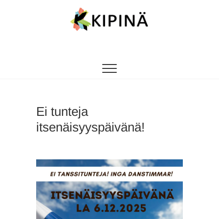
Tanssikipinä
HYVÄN FIILIKSEN TANSSIKOULU
Ei tunteja
itsenäisyyspäivänä!