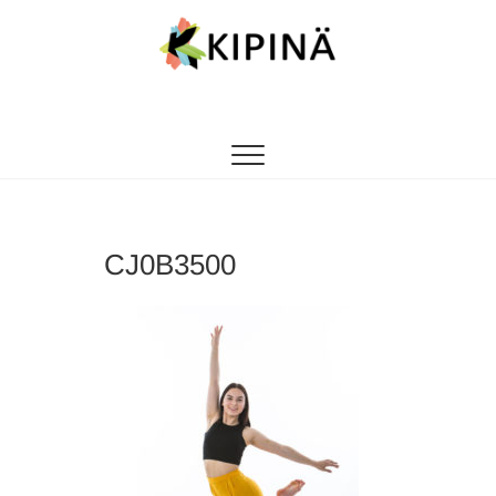
Tanssikipinä
HYVÄN FIILIKSEN TANSSIKOULU
CJ0B3500