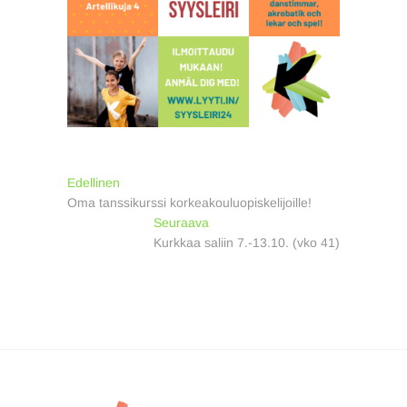
Artikkelien
Previous
Edellinen
post:
Oma tanssikurssi korkeakouluopiskelijoille!
selaus
Next
Seuraava
post:
Kurkkaa saliin 7.-13.10. (vko 41)