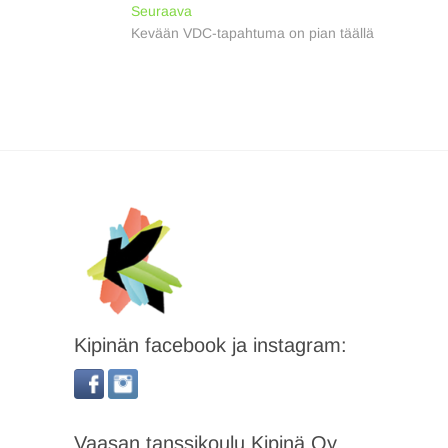
selaus
Next
Seuraava
post:
Kevään VDC-tapahtuma on pian täällä
Kipinän facebook ja instagram:
Vaasan tanssikoulu Kipinä Oy