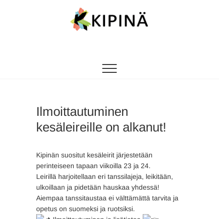
Tanssikipinä
HYVÄN FIILIKSEN TANSSIKOULU
Ilmoittautuminen
kesäleireille on alkanut!
Kipinän suositut kesäleirit järjestetään
perinteiseen tapaan viikoilla 23 ja 24.
Leirillä harjoitellaan eri tanssilajeja, leikitään,
ulkoillaan ja pidetään hauskaa yhdessä!
Aiempaa tanssitaustaa ei välttämättä tarvita ja
opetus on suomeksi ja ruotsiksi.