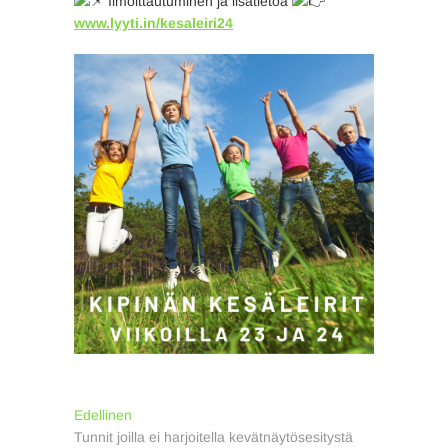
Ilmoittautuminen ja lisätietoa
www.lyyti.in/kesaleiri24
Artikkelien
Previous
Edellinen
post:
Tunnit joilla ei harjoitella kevätnäytösesitystä