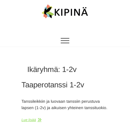
Tanssikipinä
HYVÄN FIILIKSEN TANSSIKOULU
Ikäryhmä:
1-2v
Taaperotanssi 1-2v
Tanssileikkiin ja luovaan tanssiin perustuva
lapsen (1-2v) ja aikuisen yhteinen tanssituokio.
Lue lisää