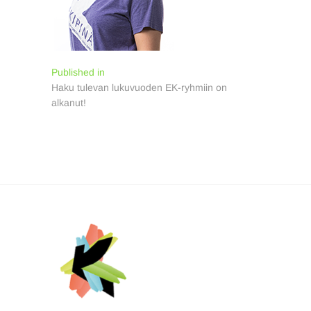
Artikkelien
Published in
Haku tulevan lukuvuoden EK-ryhmiin on
selaus
alkanut!