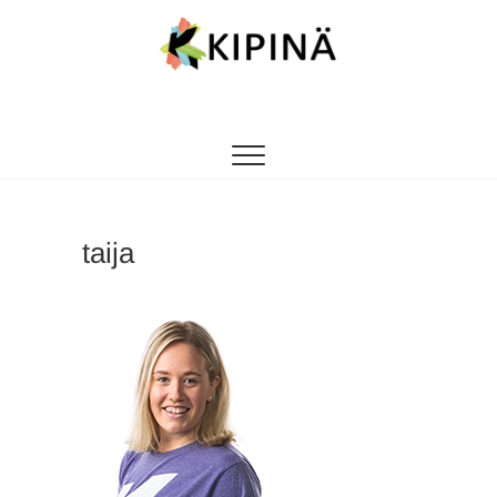
Tanssikipinä
HYVÄN FIILIKSEN TANSSIKOULU
taija