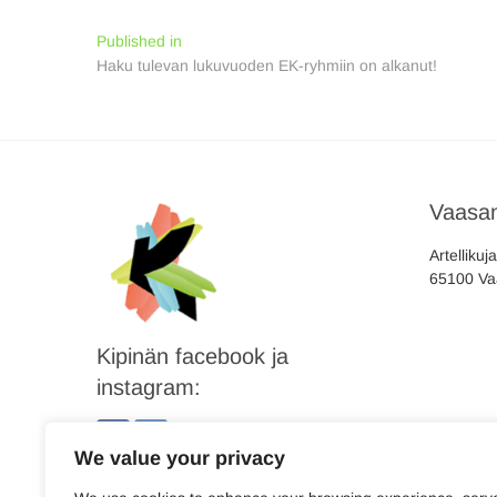
Artikkelien
Published in
Haku tulevan lukuvuoden EK-ryhmiin on alkanut!
selaus
Vaasan
Artellikuj
65100 Va
Kipinän facebook ja
instagram:
We value your privacy