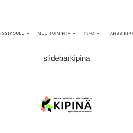
nä
LU
NSSIKOULU
MUU TOIMINTA
INFO
TANSSIKIP
slidebarkipina