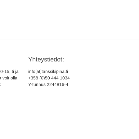
Yhteystiedot:
-15, ti ja
info[at]tanssikipina.fi
 voit olla
+358 (0)50 444 1034
:
Y-tunnus 2244816-4