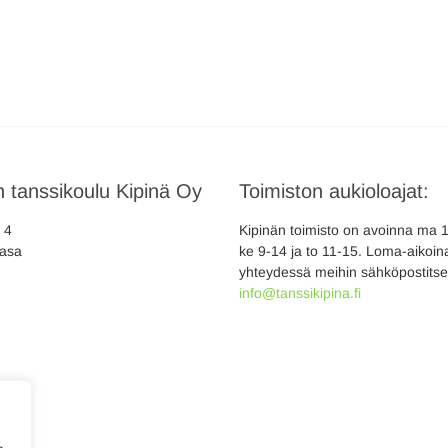
 tanssikoulu Kipinä Oy
Toimiston aukioloajat:
a 4
Kipinän toimisto on avoinna ma 10
asa
ke 9-14 ja to 11-15. Loma-aikoina
yhteydessä meihin sähköpostitse
info@tanssikipina.fi