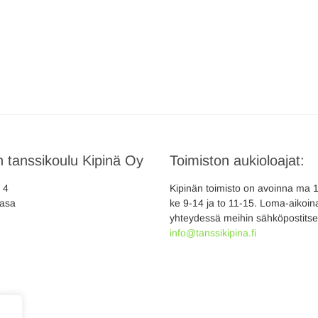
 tanssikoulu Kipinä Oy
Toimiston aukioloajat:
a 4
Kipinän toimisto on avoinna ma 10
asa
ke 9-14 ja to 11-15. Loma-aikoina
yhteydessä meihin sähköpostitse
info@tanssikipina.fi