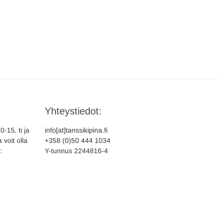
Yhteystiedot:
-15, ti ja
info[at]tanssikipina.fi
 voit olla
+358 (0)50 444 1034
:
Y-tunnus 2244816-4