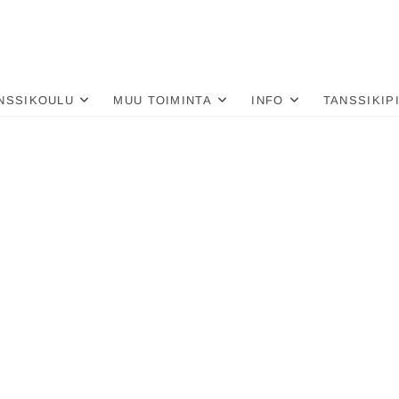
nä
LU
NSSIKOULU
MUU TOIMINTA
INFO
TANSSIKIP