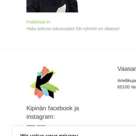
Artikkelien
Published in
Haku tulevan lukuvuoden EK-ryhmiin on alkanut!
selaus
Vaasan
Artellikuj
65100 Va
Kipinän facebook ja
instagram: