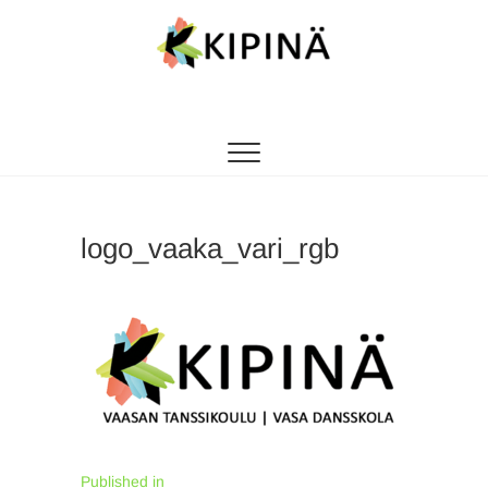
Tanssikipinä
HYVÄN FIILIKSEN TANSSIKOULU
logo_vaaka_vari_rgb
Artikkelien
Published in