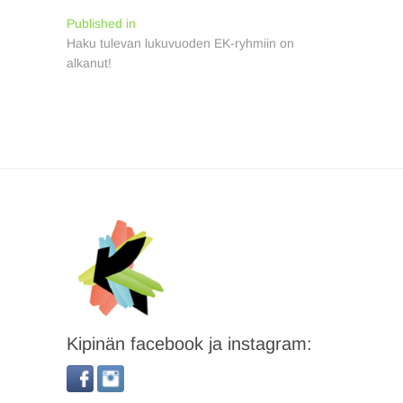
Artikkelien
Published in
Haku tulevan lukuvuoden EK-ryhmiin on
selaus
alkanut!
Kipinän facebook ja instagram: