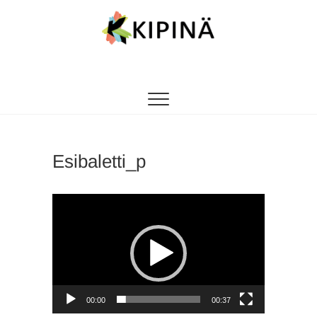
Tanssikipinä
HYVÄN FIILIKSEN TANSSIKOULU
Esibaletti_p
Videotoistin
00:00
00:37