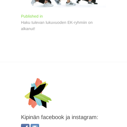
Artikkelien
Published in
Haku tulevan lukuvuoden EK-ryhmiin on
selaus
alkanut!
Kipinän facebook ja instagram: