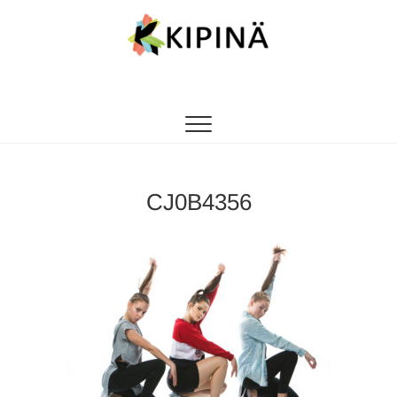
Tanssikipinä
HYVÄN FIILIKSEN TANSSIKOULU
CJ0B4356