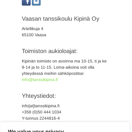
Vaasan tanssikoulu Kipinä Oy
Artellikuja 4
65100 Vaasa
Toimiston aukioloajat:
Kipinän toimisto on avoinna ma 10-15, ti ja ke
9-14 ja to 11-15. Loma-aikoina voit olla
yhteydessä meihin sähköpostitse:
info@tanssikipina.fi
Yhteystiedot:
info[at]tanssikipina.fi
+358 (0)50 444 1034
Y-tunnus 2244816-4
We value your privacy