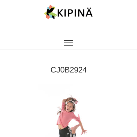
Tanssikipinä
HYVÄN FIILIKSEN TANSSIKOULU
CJ0B2924