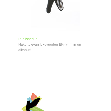
Artikkelien
Published in
Haku tulevan lukuvuoden EK-ryhmiin on
selaus
alkanut!