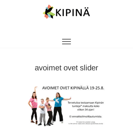
Tanssikipinä
HYVÄN FIILIKSEN TANSSIKOULU
avoimet ovet slider