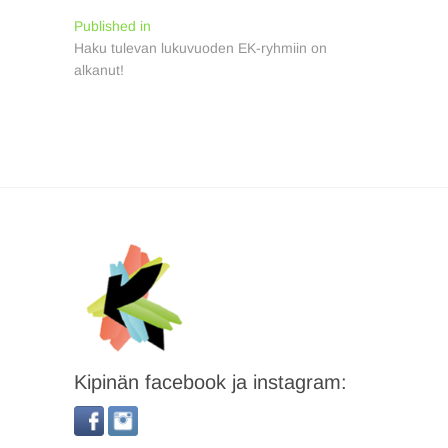
Artikkelien
Published in
Haku tulevan lukuvuoden EK-ryhmiin on
selaus
alkanut!
Kipinän facebook ja instagram: