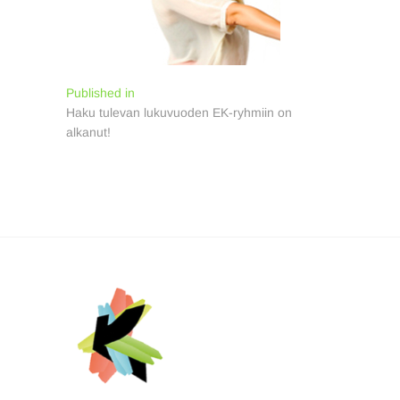
Artikkelien
Published in
Haku tulevan lukuvuoden EK-ryhmiin on
selaus
alkanut!