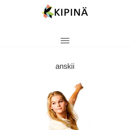
Tanssikipinä
HYVÄN FIILIKSEN TANSSIKOULU
anskii