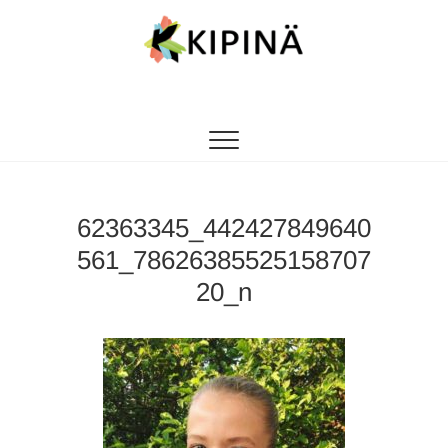
Tanssikipinä
HYVÄN FIILIKSEN TANSSIKOULU
62363345_442427849640
561_78626385525158707
20_n