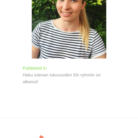
Artikkelien
Published in
Haku tulevan lukuvuoden EK-ryhmiin on
selaus
alkanut!