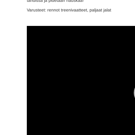
tahdissa ja pidetään hauskaa!
Varusteet: rennot treenivaatteet, paljaat jalat
Videotoistin