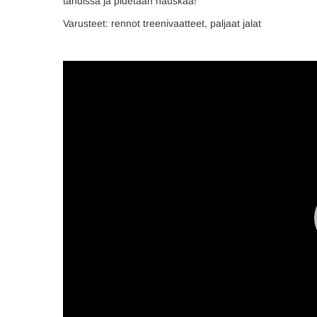
tahdissa ja pidetään hauskaa!
Varusteet: rennot treenivaatteet, paljaat jalat
Videotoistin