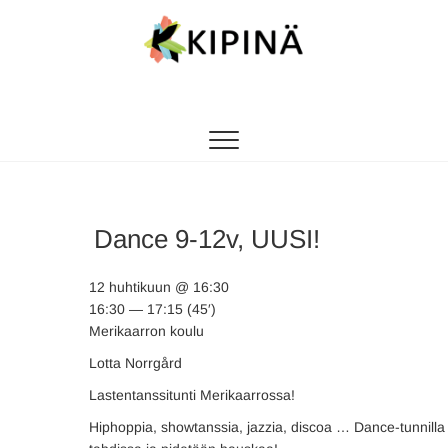
Tanssikipinä
HYVÄN FIILIKSEN TANSSIKOULU
Dance 9-12v, UUSI!
12 huhtikuun @ 16:30
16:30 — 17:15
(45′)
Merikaarron koulu
Lotta Norrgård
Lastentanssitunti Merikaarrossa!
Hiphoppia, showtanssia, jazzia, discoa … Dance-tunnilla t