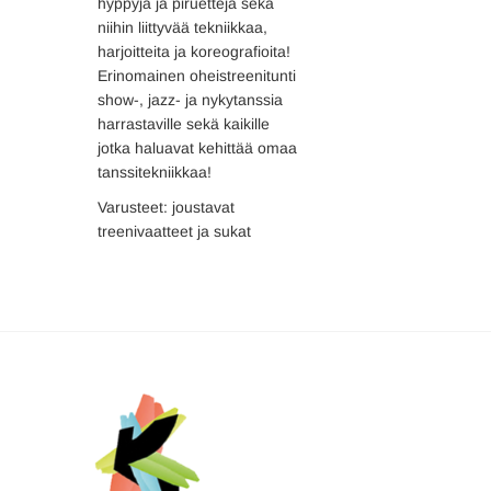
hyppyjä ja piruetteja sekä
niihin liittyvää tekniikkaa,
harjoitteita ja koreografioita!
Erinomainen oheistreenitunti
show-, jazz- ja nykytanssia
harrastaville sekä kaikille
jotka haluavat kehittää omaa
tanssitekniikkaa!
Varusteet: joustavat
treenivaatteet ja sukat