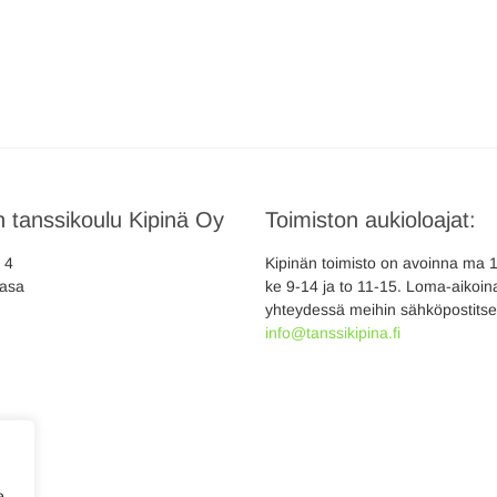
 tanssikoulu Kipinä Oy
Toimiston aukioloajat:
a 4
Kipinän toimisto on avoinna ma 10
asa
ke 9-14 ja to 11-15. Loma-aikoina
yhteydessä meihin sähköpostitse
info@tanssikipina.fi
e