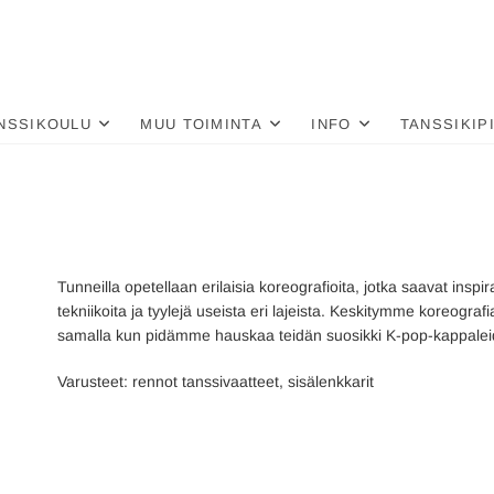
nä
LU
NSSIKOULU
MUU TOIMINTA
INFO
TANSSIKIP
Tunneilla opetellaan erilaisia koreografioita, jotka saavat inspi
tekniikoita ja tyylejä useista eri lajeista. Keskitymme koreogr
samalla kun pidämme hauskaa teidän suosikki K-pop-kappalei
Varusteet: rennot tanssivaatteet, sisälenkkarit