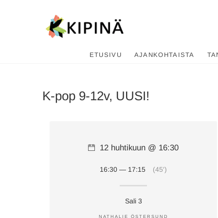
Tanssikipi
HYVÄN FIILIKSEN TANSSIKOU
ETUSIVU
AJANKOHTAISTA
TA
K-pop 9-12v, UUSI!
12 huhtikuun @ 16:30
16:30 — 17:15
(45′)
Sali 3
NATHALIE ÖSTERSUND