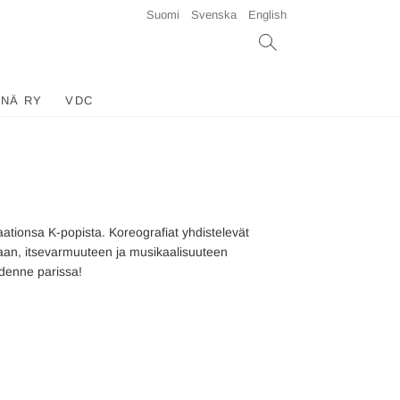
Suomi
Svenska
English
INÄ RY
VDC
raationsa K-popista. Koreografiat yhdistelevät
afiaan, itsevarmuuteen ja musikaalisuuteen
denne parissa!