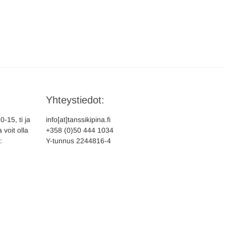
Yhteystiedot:
-15, ti ja
info[at]tanssikipina.fi
 voit olla
+358 (0)50 444 1034
:
Y-tunnus 2244816-4