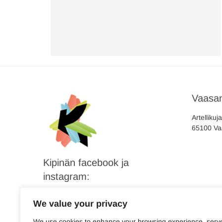
Vaasan
Artellikuj
65100 Va
Kipinän facebook ja
instagram:
We value your privacy
We use cookies to enhance your browsing experience, serv