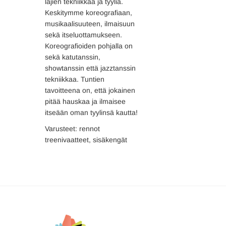
lajien tekniikkaa ja tyyliä.
Keskitymme koreografiaan,
musikaalisuuteen, ilmaisuun
sekä itseluottamukseen.
Koreografioiden pohjalla on
sekä katutanssin,
showtanssin että jazztanssin
tekniikkaa. Tuntien
tavoitteena on, että jokainen
pitää hauskaa ja ilmaisee
itseään oman tyylinsä kautta!
Varusteet: rennot
treenivaatteet, sisäkengät