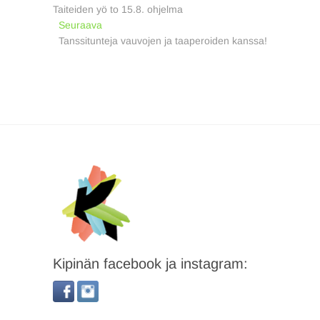
post:
Taiteiden yö to 15.8. ohjelma
selaus
Next
Seuraava
post:
Tanssitunteja vauvojen ja taaperoiden kanssa!
Kipinän facebook ja instagram: