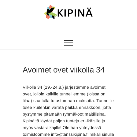
Tanssikipinä
HYVÄN FIILIKSEN TANSSIKOULU
Avoimet ovet viikolla 34
Viikolla 34 (19.-24.8.) järjestämme avoimet
ovet, jolloin kaikille tunneillemme (joissa on
tilaa) saa tulla tutustumaan maksutta. Tunneille
tulee kuitenkin varata paikka ennakkoon, jotta
pystymme pitämään ryhmäkoot maltillisina.
Kipinältä löydät paljon tunteja eri-ikäisille ja
myös vasta-alkajille! Olethan yhteydessä
toimistoomme info@tanssikipina.fi mikäli sinulla