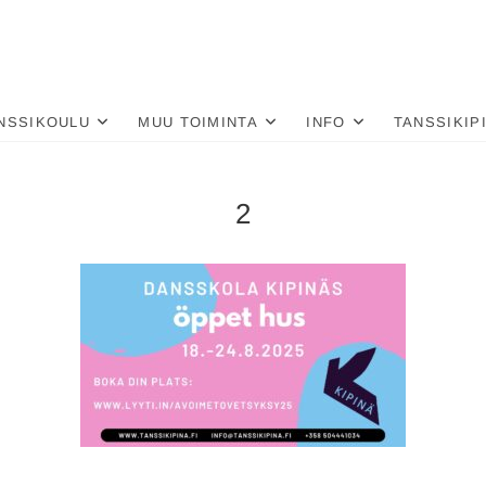
nä
LU
NSSIKOULU
MUU TOIMINTA
INFO
TANSSIKIP
2