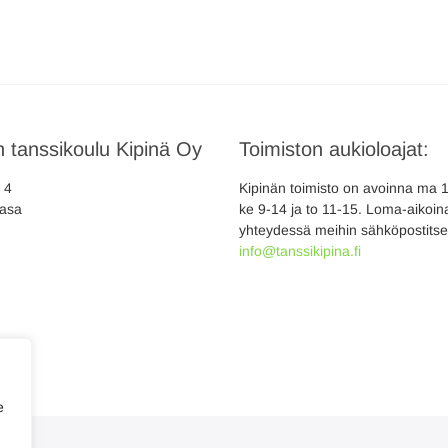
 tanssikoulu Kipinä Oy
Toimiston aukioloajat:
a 4
Kipinän toimisto on avoinna ma 10
asa
ke 9-14 ja to 11-15. Loma-aikoina
yhteydessä meihin sähköpostitse
info@tanssikipina.fi
e