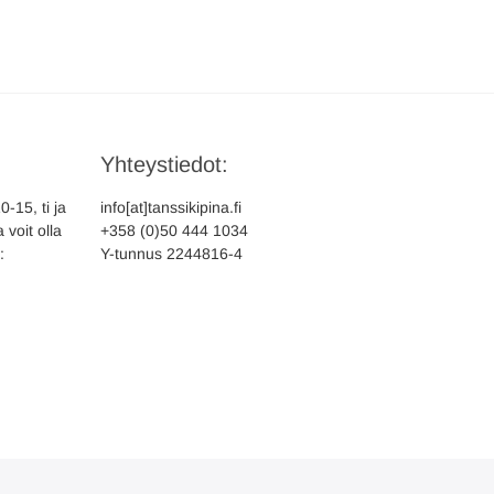
Yhteystiedot:
-15, ti ja
info[at]tanssikipina.fi
 voit olla
+358 (0)50 444 1034
:
Y-tunnus 2244816-4