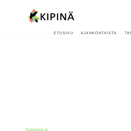
Tanssikipi
HYVÄN FIILIKSEN TANSSIKOU
ETUSIVU
AJANKOHTAISTA
TA
Artikkelien
Published in