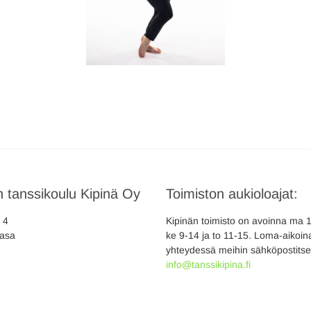
 tanssikoulu Kipinä Oy
Toimiston aukioloajat:
a 4
Kipinän toimisto on avoinna ma 10
asa
ke 9-14 ja to 11-15. Loma-aikoina
yhteydessä meihin sähköpostitse
info@tanssikipina.fi