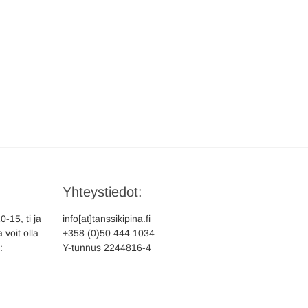
Yhteystiedot:
-15, ti ja
info[at]tanssikipina.fi
 voit olla
+358 (0)50 444 1034
:
Y-tunnus 2244816-4