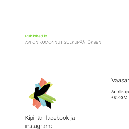
Artikkelien
Published in
AVI ON KUMONNUT SULKUPÄÄTÖKSEN
selaus
Vaasan
Artellikuj
65100 Va
Kipinän facebook ja
instagram: