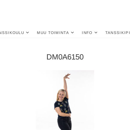
nä
LU
NSSIKOULU
MUU TOIMINTA
INFO
TANSSIKIP
DM0A6150