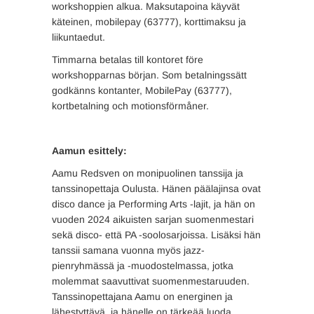
workshoppien alkua. Maksutapoina käyvät
käteinen, mobilepay (63777), korttimaksu ja
liikuntaedut.
Timmarna betalas till kontoret före
workshopparnas början. Som betalningssätt
godkänns kontanter, MobilePay (63777),
kortbetalning och motionsförmåner.
Aamun esittely:
Aamu Redsven on monipuolinen tanssija ja
tanssinopettaja Oulusta. Hänen päälajinsa ovat
disco dance ja Performing Arts -lajit, ja hän on
vuoden 2024 aikuisten sarjan suomenmestari
sekä disco- että PA -soolosarjoissa. Lisäksi hän
tanssii samana vuonna myös jazz-
pienryhmässä ja -muodostelmassa, jotka
molemmat saavuttivat suomenmestaruuden.
Tanssinopettajana Aamu on energinen ja
lähestyttävä, ja hänelle on tärkeää luoda