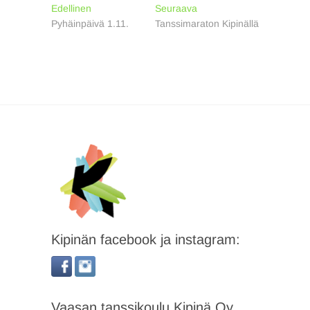
Artikkelien
Previous
Next
Edellinen
Seuraava
post:
post:
Pyhäinpäivä 1.11.
Tanssimaraton Kipinällä
selaus
Kipinän facebook ja instagram:
Vaasan tanssikoulu Kipinä Oy