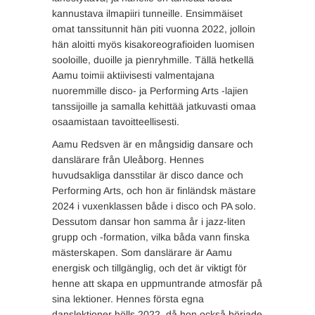
kannustava ilmapiiri tunneille. Ensimmäiset
omat tanssitunnit hän piti vuonna 2022, jolloin
hän aloitti myös kisakoreografioiden luomisen
sooloille, duoille ja pienryhmille. Tällä hetkellä
Aamu toimii aktiivisesti valmentajana
nuoremmille disco- ja Performing Arts -lajien
tanssijoille ja samalla kehittää jatkuvasti omaa
osaamistaan tavoitteellisesti.
Aamu Redsven är en mångsidig dansare och
danslärare från Uleåborg. Hennes
huvudsakliga dansstilar är disco dance och
Performing Arts, och hon är finländsk mästare
2024 i vuxenklassen både i disco och PA solo.
Dessutom dansar hon samma år i jazz-liten
grupp och -formation, vilka båda vann finska
mästerskapen. Som danslärare är Aamu
energisk och tillgänglig, och det är viktigt för
henne att skapa en uppmuntrande atmosfär på
sina lektioner. Hennes första egna
danslektioner hölls 2022, då hon också började