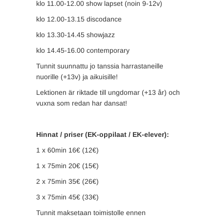
klo 11.00-12.00 show lapset (noin 9-12v)
klo 12.00-13.15 discodance
klo 13.30-14.45 showjazz
klo 14.45-16.00 contemporary
Tunnit suunnattu jo tanssia harrastaneille
nuorille (+13v) ja aikuisille!
Lektionen är riktade till ungdomar (+13 år) och
vuxna som redan har dansat!
Hinnat / priser (EK-oppilaat / EK-elever):
1 x 60min 16€ (12€)
1 x 75min 20€ (15€)
2 x 75min 35€ (26€)
3 x 75min 45€ (33€)
Tunnit maksetaan toimistolle ennen