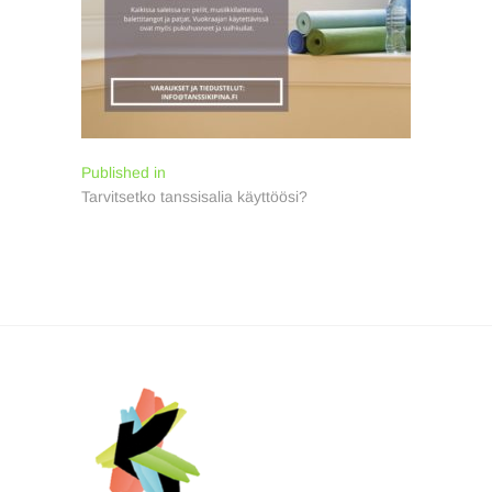
Artikkelien
Published in
Tarvitsetko tanssisalia käyttöösi?
selaus