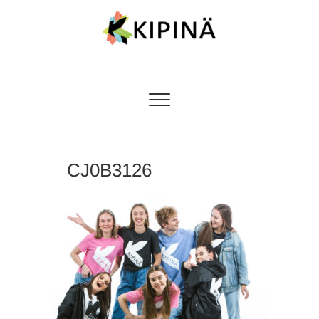
Tanssikipinä
HYVÄN FIILIKSEN TANSSIKOULU
CJ0B3126