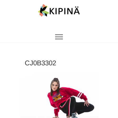
Tanssikipinä
HYVÄN FIILIKSEN TANSSIKOULU
CJ0B3302