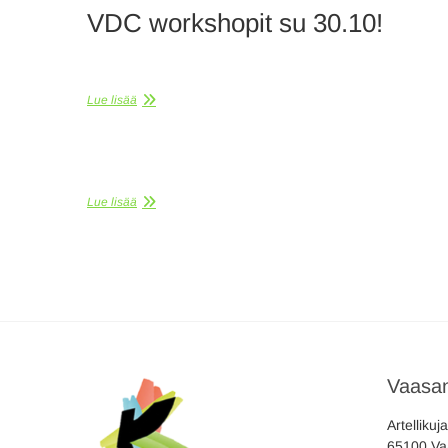
VDC workshopit su 30.10!
Lue lisää
Lue lisää
Artikkelien
selaus
Vaasan
Artellikuj
65100 Va