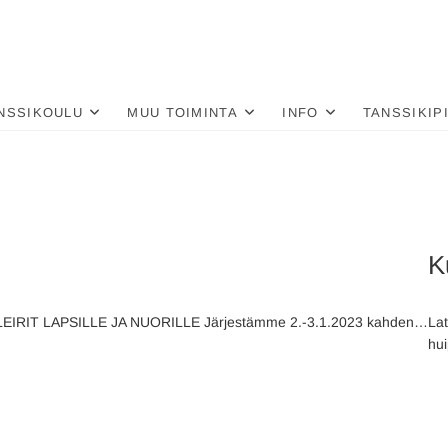
nä
LU
NSSIKOULU
MUU TOIMINTA
INFO
TANSSIKIP
K
RIT LAPSILLE JA NUORILLE Järjestämme 2.-3.1.2023 kahden…
Lat
hui