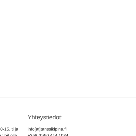
Yhteystiedot:
-15, ti ja
info[at]tanssikipina.fi
 voit olla
+358 (0)50 444 1034