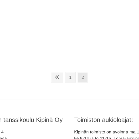
Previous
Page
Page
1
2
page
 tanssikoulu Kipinä Oy
Toimiston aukioloajat:
a 4
Kipinän toimisto on avoinna ma 10
asa
ke 9-14 ja to 11-15. Loma-aikoina