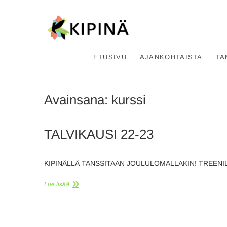
Tanssikipi
HYVÄN FIILIKSEN TANSSIKOU
ETUSIVU
AJANKOHTAISTA
TA
Avainsana:
kurssi
TALVIKAUSI 22-23
KIPINÄLLÄ TANSSITAAN JOULULOMALLAKIN! TREENILEI
Lue lisää