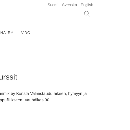
Suomi
Svenska
English
INÄ RY
VDC
urssit
inmix by Konsta Valmistaudu hikeen, hymyyn ja
ppufiilikseen! Vauhdikas 90…