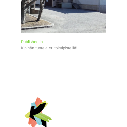
Artikkelien
Published in
Kipinän tunteja eri toimipisteillä!
selaus