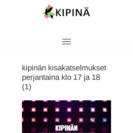
Tanssikipinä
HYVÄN FIILIKSEN TANSSIKOULU
kipinän kisakatselmukset
perjantaina klo 17 ja 18
(1)