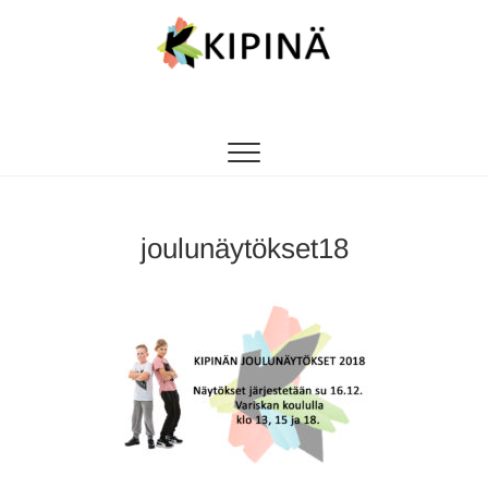
Tanssikipinä
HYVÄN FIILIKSEN TANSSIKOULU
joulunäytökset18