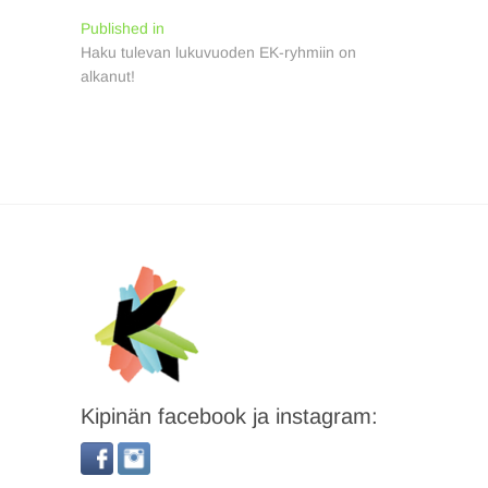
Artikkelien
Published in
Haku tulevan lukuvuoden EK-ryhmiin on
selaus
alkanut!
Kipinän facebook ja instagram: