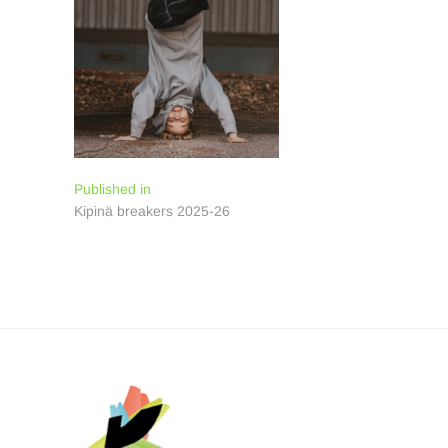
Artikkelien
Published in
Kipinä breakers 2025-26
selaus